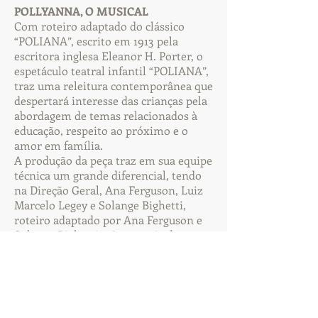
POLLYANNA, O MUSICAL
Com roteiro adaptado do clássico
“POLIANA”, escrito em 1913 pela
escritora inglesa Eleanor H. Porter, o
espetáculo teatral infantil “POLIANA”,
traz uma releitura contemporânea que
despertará interesse das crianças pela
abordagem de temas relacionados à
educação, respeito ao próximo e o
amor em família.
A produção da peça traz em sua equipe
técnica um grande diferencial, tendo
na Direção Geral, Ana Ferguson, Luiz
Marcelo Legey e Solange Bighetti,
roteiro adaptado por Ana Ferguson e
Solange Bighetti e Assessoria de
Imprensa de Eliana Brito e Tania
Figueira, profissionais com grandes
realizações no mercado da música,
artes cênicas e audiovisual.
A estória da menina POLIANA trará