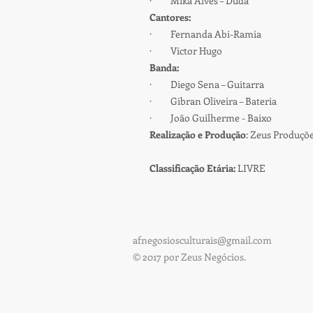
· Mika Alves – Duda
Cantores:
· Fernanda Abi-Ramia
· Victor Hugo
Banda:
· Diego Sena – Guitarra
· Gibran Oliveira – Bateria
· João Guilherme - Baixo
Realização e Produção
: Zeus Produçõe
Classificação Etária:
LIVRE
afnegosiosculturais@gmail.com
© 2017 por Zeus Negócios.