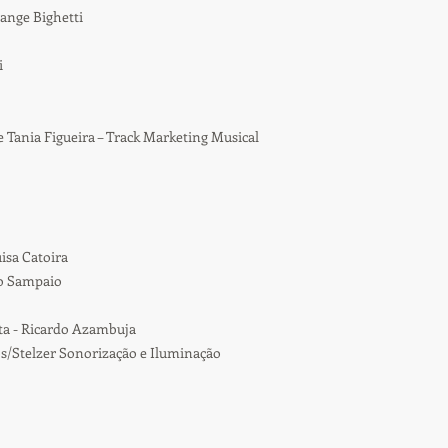
ange Bighetti
i
e Tania Figueira – Track Marketing Musical
uisa Catoira
go Sampaio
uta - Ricardo Azambuja
s/Stelzer Sonorização e Iluminação