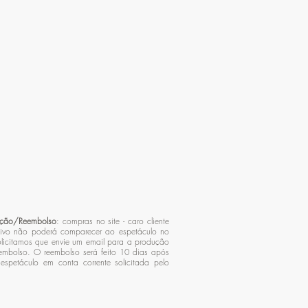
lução/Reembolso
: compras no site - caro cliente
ivo não poderá comparecer ao espetáculo no
licitamos que envie um email para a produção
eembolso. O reembolso será feito 10 dias após
espetáculo em conta corrente solicitada pelo