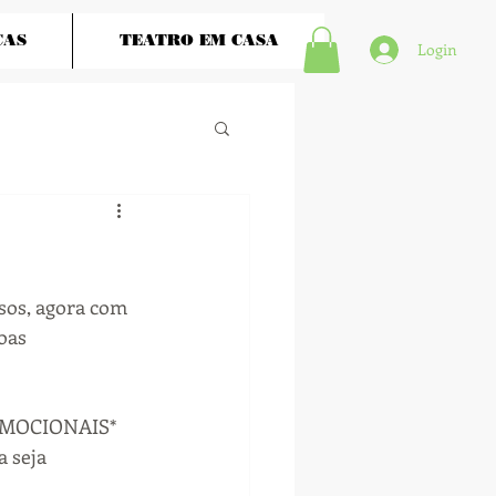
ÇAS
TEATRO EM CASA
Login
os, agora com 
oas 
ROMOCIONAIS* 
 seja 