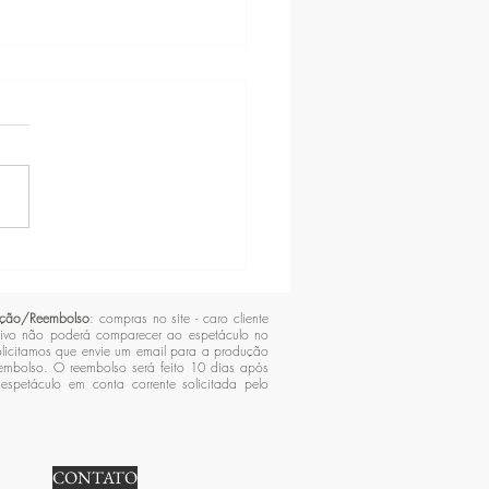
TRO EM CASA
lução/Reembolso
: compras no site - caro cliente
ivo não poderá comparecer ao espetáculo no
licitamos que envie um email para a produção
eembolso. O reembolso será feito 10 dias após
espetáculo em conta corrente solicitada pelo
CONTATO