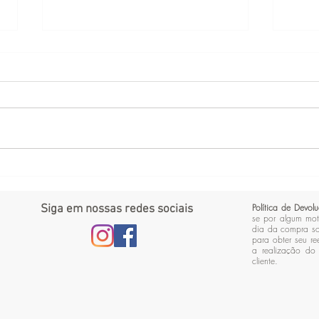
TEA
Assista sua peça em casa
Política de Devo
Siga em nossas redes sociais
se por algum mot
dia da compra so
para obter seu r
a realização do 
cliente.