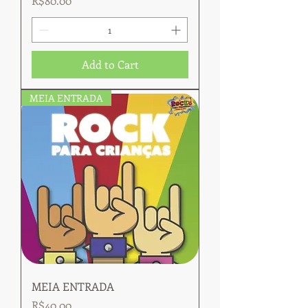
R$80.00
Add to Cart
MEIA ENTRADA
MEIA ENTRADA
Price
R$40.00