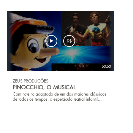
R$
53:53
ZEUS PRODUÇÕES
PINOCCHIO, O MUSICAL
Com roteiro adaptado de um dos maiores clássicos
de todos os tempos, o espetáculo teatral infantil
"PINOCCHIO, o Musical" traz uma releitura
contemporânea, que despertará interesse das
crianças pela abordagem de temas relacionados a
educação, respeito, obediência aos pais, tudo de
uma forma lúdica, bem humorada e emocionante.
“Como inovação no mercado de peças infantis,