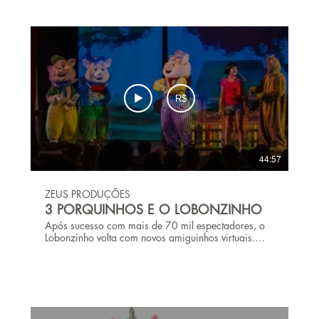
R$
44:57
ZEUS PRODUÇÕES
3 PORQUINHOS E O LOBONZINHO
Após sucesso com mais de 70 mil espectadores, o
Lobonzinho volta com novos amiguinhos virtuais.
Com roteiro adaptado de um dos maiores clássicos
de todos os tempos, o espetáculo teatral infantil "3
PORQUINHOS E O LOBONZINHO" traz uma
releitura contemporânea, que despertará interesse
das crianças pela abordagem de temas
relacionados à preservação do meio ambiente,