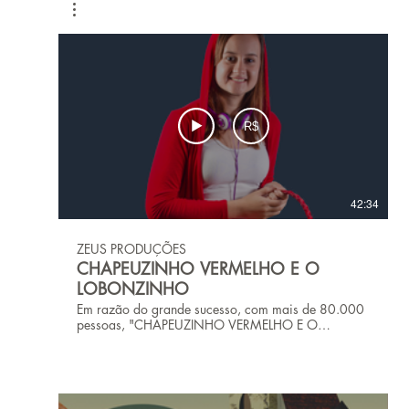
R$
42:34
ZEUS PRODUÇÕES
CHAPEUZINHO VERMELHO E O
LOBONZINHO
Em razão do grande sucesso, com mais de 80.000
pessoas, "CHAPEUZINHO VERMELHO E O
LOBONZINHO" para você no teatro virtual. Com
roteiro adaptado de um dos maiores clássicos de
todos os tempos, o espetáculo teatral infantil
"CHAPEUZINHO VERMELHO E O LOBONZINHO"
traz uma releitura contemporânea, que despertará