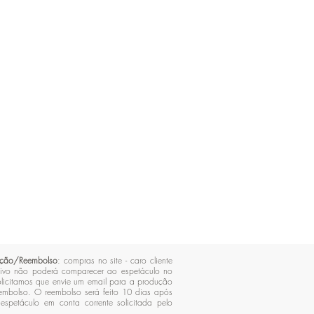
trouxemos toda a ambientação em projeções com
realidade virtual, desenvolvidas por um dos
profissionais mais renomados do mercado”, salienta
o diretor Luiz Marcelo Legey. "Após uma extensa
pesquisa, estamos produzindo um musical com
roteiro adaptado de um dos mais tradicionais
contos infantis, trazendo cenas e diálogos
contemporâneos, além de reunir uma equipe
comprometida com o objetivo da peça, trazendo
muita diversão e uma experiência audiovisual
incrível", reforçam as diretoras e roteiristas Ana
Ferguson e Solange Bighetti. Duração: 60 minutos
Gênero: Infantil - Classificação etária: Livre
lução/Reembolso
: compras no site - caro cliente
ivo não poderá comparecer ao espetáculo no
licitamos que envie um email para a produção
eembolso. O reembolso será feito 10 dias após
espetáculo em conta corrente solicitada pelo