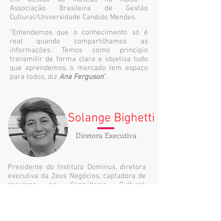
Associação Brasileira de Gestão
Cultural/Universidade Candido Mendes.
“Entendemos que o conhecimento só é
real quando compartilhamos as
informações. Temos como princípio
transmitir de forma clara e objetiva tudo
que aprendemos, o mercado tem espaço
para todos, diz
Ana Ferguson
”.
Solange Bighetti
Diretora Executiva
Presidente do Instituto Dominus, diretora
executiva da Zeus Negócios, captadora de
recursos na Consultoria Cultural,
Parecerista do Ministério da Cultura e do
governo do Distrito Federal, consultora em
novos negócios e elaboração de projetos e
leis de incentivo à cultura, roteirista e