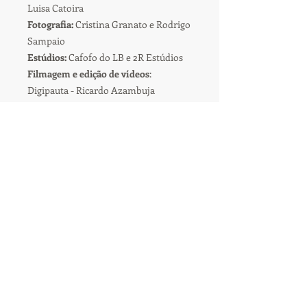
Luisa Catoira
Fotografia:
Cristina Granato e Rodrigo
Sampaio
Estúdios:
Cafofo do LB e 2R Estúdios
Filmagem e edição de vídeos
:
Digipauta - Ricardo Azambuja
Sonorização e Iluminação:
SSI
Eventos/Stelzer Sonorização e
Iluminação
Elenco:
· Jardel Sodré – Kiko
· Mika Alves – Duda
Cantores:
· Fernanda Abi-Ramia
· Victor Hugo
Banda:
· Diego Sena – Guitarra
· Gibran Oliveira – Bateria