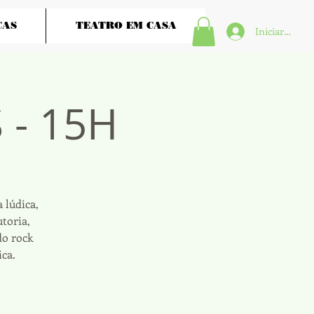
ÇAS
TEATRO EM CASA
Iniciar sesión
 - 15H
 lúdica,
toria,
do rock
ca.