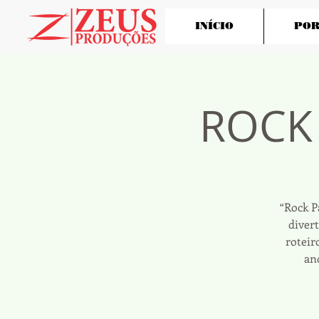
INÍCIO
POR
ROCK 
“Rock P
diver
roteir
an